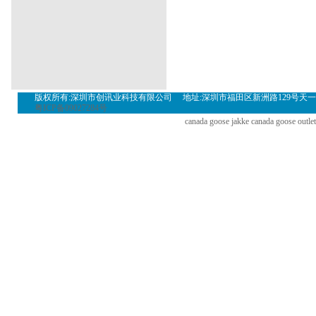
配汽车遥控器
瑞安配汽车智能卡
瑞安
中国菜模型
美食广场模型
韩餐模型
陶瓷机械
陶瓷机器
圆弧抛光机
陶瓷
杏苗木
银杏实生树
银杏树价格
银杏
偶
热电阻
计算机电缆
安徽热电阻
安
变送器
版权所有:深圳市创讯业科技有限公司 地址:深圳市福田区新洲路129号天一名居裙楼三层302(A
粤ICP备09027284号
canada goose jakke
canada goose outlet