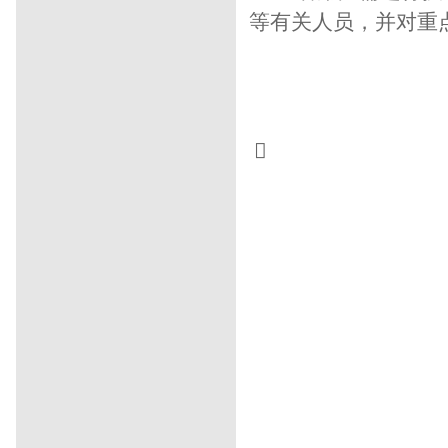
等有关人员，并对重

玻璃钢管道
玻璃钢管
玻璃钢电缆管
璃钢电力套管
玻璃钢风机
玻璃钢夹
护管
玻璃钢缠绕管道
钻探胶管
橡胶
合软管
天然气管
蒸汽胶管
对旋风机
阻
计算机电缆
安徽热电阻
安徽热电
气报警器
氢气报警器
毒气检测仪
气
柳
杨树
金叶榆
河北苗木
保定苗木
烟
结构防腐
电视塔防腐
防腐公司
安装
建烟囱
高空维修
构筑物滑模
防水堵
盲道
防爆轴流风机
食品模型
中国菜
单吃模型
肉制品模型
模型耗材
速生
皇岛果树苗木
矿用风机
瑞安开锁
汽