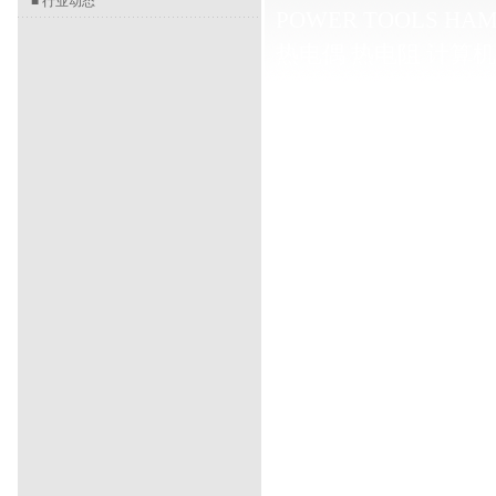
■
行业动态
POWER TOOLS
HAM
热电偶
热电阻
计算机
算机电缆
双金属温度
橡胶电缆
电缆桥架
特
烟囱维修
烟囱拆除
烟
业
高空防腐
钢结构防
建
风机塔筒清洗
风机
囱
高空维修
构筑物滑
川监控
成都监控
成都
防安装
成都工厂监控
小区楼宇对讲系统安
监控系统安装
重庆安
庆小区楼宇对讲系统
车场管理系统
公共广