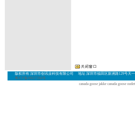
地是从事：
银杏树
银
杏树价格
银杏苗木价
热电偶
热电阻
计算机
热电偶
耐磨热电偶
双
炉主要从事：
太康锅
西锅炉
河南锅炉
报警
器
氢气报警器
毒气检
版权所有:深圳市创讯业科技有限公司 地址:深圳市福田区新洲路129号天一名居裙楼三层302(A
粤ICP备09027284号
canada goose jakke
canada goose outlet